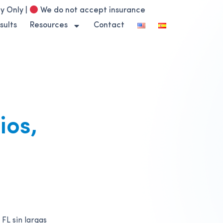
y Only |
We do not accept insurance
sults
Resources
Contact
ios,
s
FL sin largas