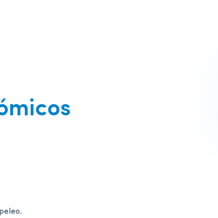
ómicos
peleo.